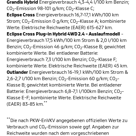
Grandis Hybrid
Energieverbrauch 4,3-4,4 l/100 km Benzin;
CO
-Emission 98-101 g/km; CO
-Klasse C;
2
2
Eclipse Cross
Energieverbrauch 16,7-17,1 kWh/100 km
Strom; CO
-Emission 0 g/km; CO
-Klasse A; kombinierte
2
2
Werte. Elektrische Reichweite (EAER) 615-627 km.
Eclipse Cross Plug-in Hybrid 4WD 2.4 - Auslaufmodell
-
Energieverbrauch 17,5 kWh/100 km Strom & 2,0 l/100 km
Benzin; CO
-Emission 46 g/km; CO
-Klasse B; gewichtet
2
2
kombinierte Werte. Bei entladener Batterie:
Energieverbrauch 7,3 l/100 km Benzin; CO
-Klasse F;
2
kombinierte Werte. Elektrische Reichweite (EAER) 45 km.
Outlander
Energieverbrauch 16-19,1 kWh/100 km Strom &
2,6-2,7 l/100 km Benzin; CO
-Emission 60 g/km; CO
-
2
2
Klasse B; gewichtet kombinierte Werte. Bei entladener
Batterie: Energieverbrauch 6,8-7,1 l/100km Benzin; CO
-
2
Klasse E-F; kombinierte Werte. Elektrische Reichweite
**
(EAER) 83-85 km.
**
Die nach PKW-EnVKV angegebenen offiziellen Werte zu
Verbrauch und CO₂-Emission sowie ggf. Angaben zur
Reichweite wurden nach dem vorgeschriebenen